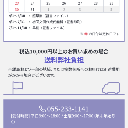
23
24
25
26
27
28
29
30
31
1
2
3
4
5
4/1～6/30
超早割（証書ファイル）
4/1～7/31
初回文例作成代無料（証書印刷）
7/1～11/30
早割（証書ファイル）
※
赤
の日付は定休日です
税込10,000円以上のお買い求めの場合
送料弊社負担
※離島および一部の地域、または複数個所へのお届けは別途費用
がかかる場合がございます。
055-233-1141
[受付時間] 平日9:00〜18:00 / 土曜9:00〜17:00（年末年始除
く）