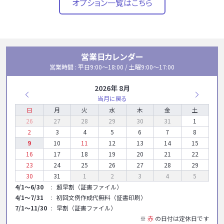
オプション一覧はこちら
営業日カレンダー
営業時間 : 平日9:00〜18:00 / 土曜9:00〜17:00
2026年 8月
当月に戻る
日
月
火
水
木
金
土
26
27
28
29
30
31
1
2
3
4
5
6
7
8
9
10
11
12
13
14
15
16
17
18
19
20
21
22
23
24
25
26
27
28
29
30
31
1
2
3
4
5
4/1～6/30
超早割（証書ファイル）
4/1～7/31
初回文例作成代無料（証書印刷）
7/1～11/30
早割（証書ファイル）
※
赤
の日付は定休日です