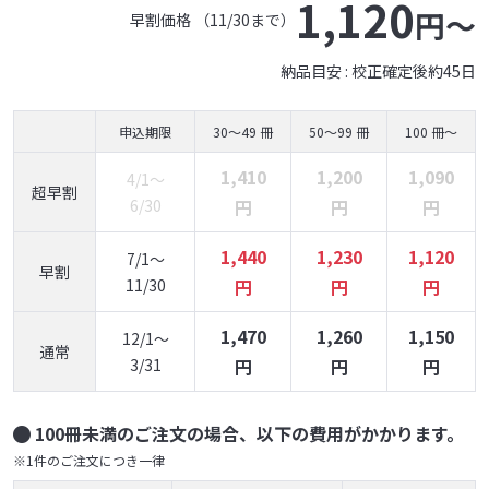
1,120
早割価格 （11/30まで）
納品目安 : 校正確定後約45日
申込期限
30～49 冊
50～99 冊
100 冊～
1,410
1,200
1,090
4/1～
超早割
6/30
円
円
円
1,440
1,230
1,120
7/1～
早割
11/30
円
円
円
1,470
1,260
1,150
12/1～
通常
3/31
円
円
円
100冊未満のご注文の場合、以下の費用がかかります。
※1件のご注文につき一律