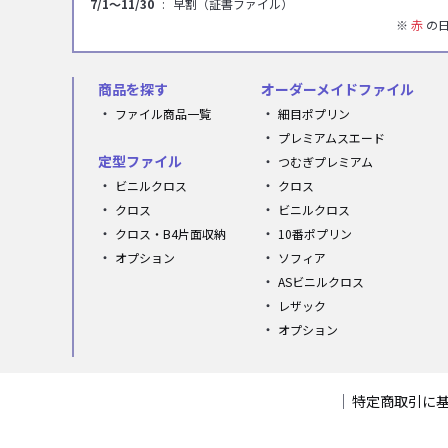
7/1～11/30
早割（証書ファイル）
※
赤
の日
商品を探す
オーダーメイドファイル
ファイル商品一覧
細目ポプリン
プレミアムスエード
定型ファイル
つむぎプレミアム
ビニルクロス
クロス
クロス
ビニルクロス
クロス・B4片面収納
10番ポプリン
オプション
ソフィア
ASビニルクロス
レザック
オプション
特定商取引に