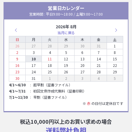
営業日カレンダー
営業時間 : 平日9:00〜18:00 / 土曜9:00〜17:00
2026年 8月
当月に戻る
日
月
火
水
木
金
土
26
27
28
29
30
31
1
2
3
4
5
6
7
8
9
10
11
12
13
14
15
16
17
18
19
20
21
22
23
24
25
26
27
28
29
30
31
1
2
3
4
5
4/1～6/30
超早割（証書ファイル）
4/1～7/31
初回文例作成代無料（証書印刷）
7/1～11/30
早割（証書ファイル）
※
赤
の日付は定休日です
税込10,000円以上のお買い求めの場合
送料弊社負担