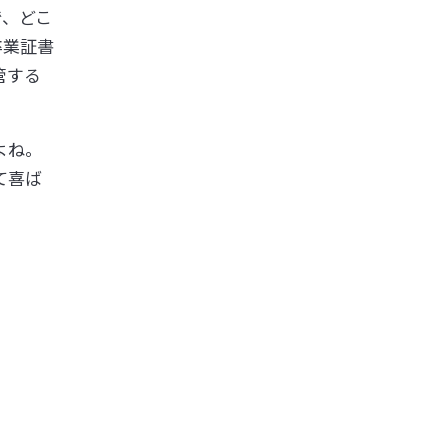
で、どこ
卒業証書
管する
よね。
て喜ば