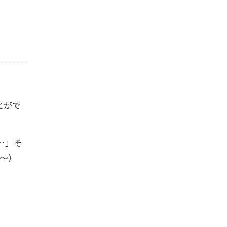
とがで
…」そ
円～）