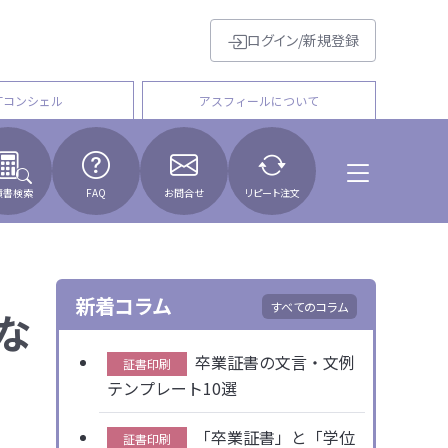
ログイン/新規登録
Tコンシェル
アスフィールについて
積書検索
FAQ
お問合せ
リピート注文
新着コラム
すべてのコラム
な
卒業証書の文言・文例
証書印刷
テンプレート10選
「卒業証書」と「学位
証書印刷